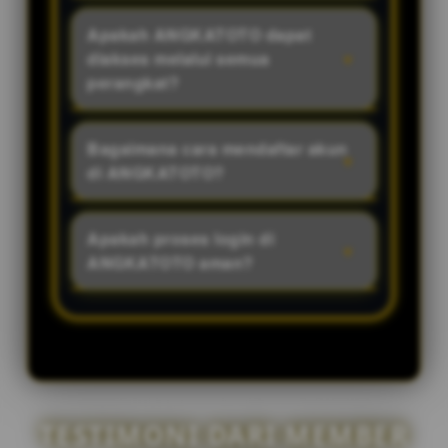
ANGKATOTO menawarkan akses
fitur lengkap untuk memberikan
yang stabil, navigasi sederhana,
Apakah ANGKATOTO dapat
pengalaman bermain yang
proses transaksi yang cepat, serta
diakses melalui semua
nyaman bagi seluruh pengguna.
layanan pelanggan yang siap
perangkat?
membantu selama 24 jam.
Ya. ANGKATOTO telah
dioptimalkan agar dapat diakses
Bagaimana cara mendaftar akun
melalui smartphone, tablet,
di ANGKATOTO?
maupun komputer tanpa perlu
Pengguna hanya perlu mengisi
melakukan instalasi aplikasi
formulir pendaftaran dengan
Apakah proses login di
tambahan.
data yang valid, kemudian
ANGKATOTO aman?
melakukan verifikasi sesuai
Ya. Sistem login dirancang
petunjuk yang tersedia untuk
menggunakan teknologi
mulai menggunakan seluruh
keamanan modern untuk
layanan.
membantu menjaga kenyamanan
dan keamanan akun setiap
pengguna.
TESTIMONI DARI MEMBER