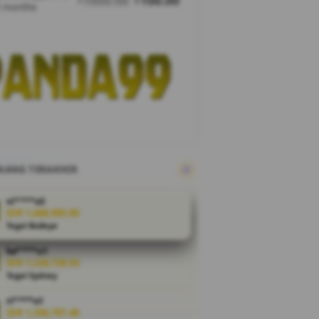
1000.00
100.00
nakan. Nikmati layanan online praktis
 months
an pengalaman terbaik setiap saat.
NANG TERAKHIR
vi****o3
IDR 1,668,995.00
Togel Bulleye
ka****u1
IDR 1,228,726.54
Togel Sydney
ri****o1
IDR 1,350,797.48