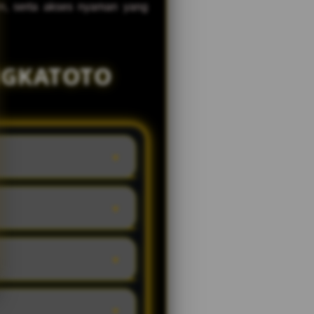
n, serta akses nyaman yang
NGKATOTO
h, tampilan modern,
 nyaman bagi seluruh
ksi yang cepat, serta
blet, maupun komputer