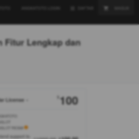
TOTO
ANGKATOTO LOGIN
DAFTAR
MASUK
 Fitur Lengkap dan
100
$
ar License
88
lar License
$
SELECTED
luded:
GKATOTO
luded:
ATOTO hadir sebagai situs resmi
NSLOT
luded:
NSLOT RESMI
LOT dengan fitur lengkap, tampilan
rn, serta akses nyaman yang mudah
tend support to
$
$