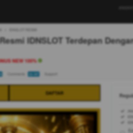
ANGKA
N
IDNSLOT RESMI
Resmi IDNSLOT Terdepan Dengan
NUS NEW 100%
Comments
Support
3
23.187
DAFTAR
Regul
Regu
Inc
AN
Inc
ANGK
ID
Inc
ID
IDNS
mode
Ex