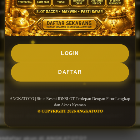
itus resmi IDNSLOT dengan fitur lengkap, tampilan moder
anan online praktis dengan pengalaman terbaik setiap saat.
TLY ASKED QUESTIONS A
LOGIN
TO?
DAFTAR
n situs resmi IDNSLOT yang menghadirkan akses muda
r lengkap untuk memberikan pengalaman bermain yang
ANGKATOTO sebagai situs resmi IDNSLOT?
ANGKATOTO | Situs Resmi IDNSLOT Terdepan Dengan Fitur Lengkap
 akses yang stabil, navigasi sederhana, proses transa
dan Akses Nyaman
© COPYRIGHT 2026 ANGKATOTO
ng siap membantu selama 24 jam.
 dapat diakses melalui semua perangkat?
dioptimalkan agar dapat diakses melalui smartphone, ta
instalasi aplikasi tambahan.
endaftar akun di ANGKATOTO?