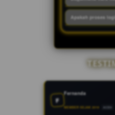
Pengguna hanya perl
verifikasi sesuai pet
Apakah proses lo
Ya. Sistem login d
kenyamanan dan keam
TESTI
Fernanda
F
MEMBER SEJAK 2019
ACEH